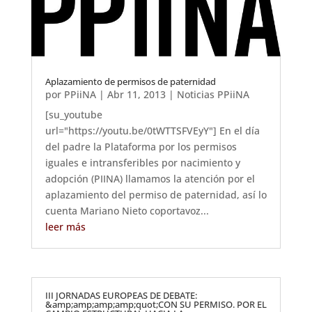
Aplazamiento de permisos de paternidad
por
PPiiNA
|
Abr 11, 2013
|
Noticias PPiiNA
[su_youtube
url="https://youtu.be/0tWTTSFVEyY"] En el día
del padre la Plataforma por los permisos
iguales e intransferibles por nacimiento y
adopción (PIINA) llamamos la atención por el
aplazamiento del permiso de paternidad, así lo
cuenta Mariano Nieto coportavoz...
leer más
III JORNADAS EUROPEAS DE DEBATE:
&amp;amp;amp;amp;quot;CON SU PERMISO. POR EL