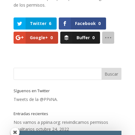
de los permisos.
Twitter
6
Facebook
0
Google+
0
Buffer
0
Síguenos en Twitter
Tweets de la @PPiiNA.
Entradas recientes
Nos vamos a ppiina.org: reivindicamos permisos
igualitarios
octubre 24, 2022