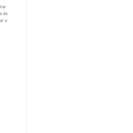
ptar
ga de
ar a