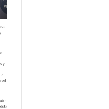
ueva
y
te
os y
 la
ivel
ubir
atido