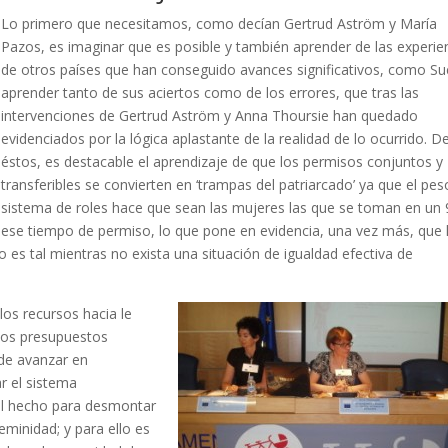
Lo primero que necesitamos, como decían Gertrud Aström y María
Pazos, es imaginar que es posible y también aprender de las experie
de otros países que han conseguido avances significativos, como Su
aprender tanto de sus aciertos como de los errores, que tras las
intervenciones de Gertrud Aström y Anna Thoursie han quedado
evidenciados por la lógica aplastante de la realidad de lo ocurrido. D
éstos, es destacable el aprendizaje de que los permisos conjuntos y
transferibles se convierten en ‘trampas del patriarcado’ ya que el pes
sistema de roles hace que sean las mujeres las que se toman en un
ese tiempo de permiso, lo que pone en evidencia, una vez más, que 
no es tal mientras no exista una situación de igualdad efectiva de
los recursos hacia le
 los presupuestos
 de avanzar en
ar el sistema
al hecho para desmontar
minidad; y para ello es