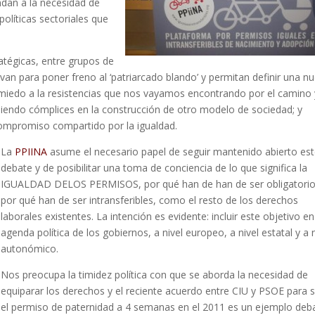
ndan a la necesidad de
 políticas sectoriales que
atégicas, entre grupos de
rvan para poner freno al ‘patriarcado blando’ y permitan definir una n
n miedo a la resistencias que nos vayamos encontrando por el camino 
siendo cómplices en la construcción de otro modelo de sociedad; y
compromiso compartido por la igualdad.
La
PPIINA
asume el necesario papel de seguir mantenido abierto es
debate y de posibilitar una toma de conciencia de lo que significa la
IGUALDAD
DE
LOS
PERMISOS
, por qué han de han de ser obligatori
por qué han de ser intransferibles, como el resto de los derechos
laborales existentes. La intención es evidente: incluir este objetivo en
agenda política de los gobiernos, a nivel europeo, a nivel estatal y a n
autonómico.
Nos preocupa la timidez política con que se aborda la necesidad de
equiparar los derechos y el reciente acuerdo entre
CIU
y
PSOE
para s
el permiso de paternidad a 4 semanas en el 2011 es un ejemplo deb