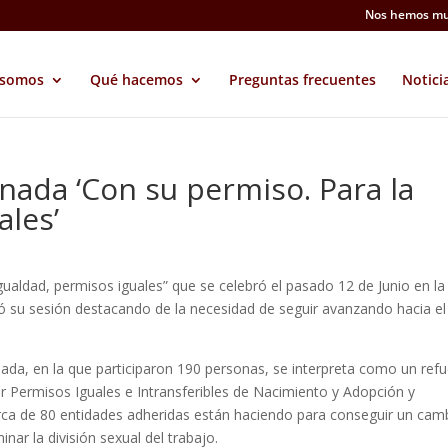
Nos hemos mu
 somos
Qué hacemos
Preguntas frecuentes
Notici
rnada ‘Con su permiso. Para la
ales’
gualdad, permisos iguales” que se celebró el pasado 12 de Junio en la
zó su sesión destacando de la necesidad de seguir avanzando hacia el
ada, en la que participaron 190 personas, se interpreta como un ref
or Permisos Iguales e Intransferibles de Nacimiento y Adopción y
 cerca de 80 entidades adheridas están haciendo para conseguir un cam
nar la división sexual del trabajo.