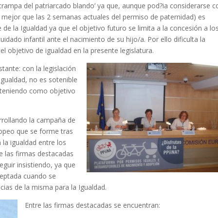
‘trampa del patriarcado blando’ ya que, aunque pod?ia considerarse 
s mejor que las 2 semanas actuales del permiso de paternidad) es
e la Igualdad ya que el objetivo futuro se limita a la concesión a lo
dado infantil ante el nacimiento de su hijo/a. Por ello dificulta la
el objetivo de igualdad en la presente legislatura.
tante: con la legislación
gualdad, no es sotenible
 teniendo como objetivo
rollando la campaña de
ropeo que se forme tras
 la igualdad entre los
e las firmas destacadas
uir insistiendo, ya que
eptada cuando se
ias de la misma para la Igualdad.
Entre las firmas destacadas se encuentran: