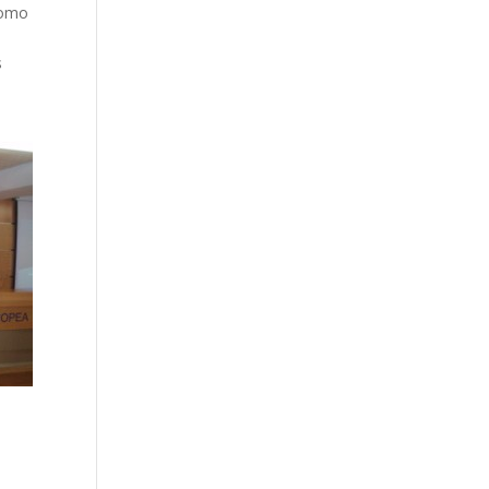
como
s