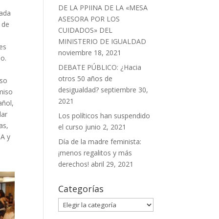
DE LA PPIINA DE LA «MESA
cada
ASESORA POR LOS
r de
CUIDADOS» DEL
MINISTERIO DE IGUALDAD
 es
noviembre 18, 2021
io.
DEBATE PÚBLICO: ¿Hacia
otros 50 años de
iso
desigualdad?
septiembre 30,
miso
2021
añol,
lar
Los políticos han suspendido
as,
el curso
junio 2, 2021
NA
y
Día de la madre feminista:
¡menos regalitos y más
derechos!
abril 29, 2021
Categorías
Categorías