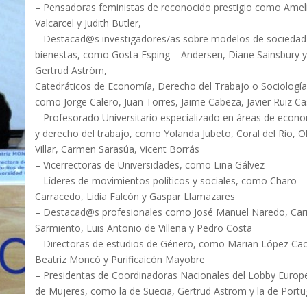
– Pensadoras feministas de reconocido prestigio como Amel
Valcarcel y Judith Butler,
– Destacad@s investigadores/as sobre modelos de sociedad
bienestas, como Gosta Esping – Andersen, Diane Sainsbury 
Gertrud Aström,
Catedráticos de Economía, Derecho del Trabajo o Sociologí
como Jorge Calero, Juan Torres, Jaime Cabeza, Javier Ruiz Cas
– Profesorado Universitario especializado en áreas de econ
y derecho del trabajo, como Yolanda Jubeto, Coral del Río, O
Villar, Carmen Sarasúa, Vicent Borrás
– Vicerrectoras de Universidades, como Lina Gálvez
– Líderes de movimientos políticos y sociales, como Charo
Carracedo, Lidia Falcón y Gaspar Llamazares
– Destacad@s profesionales como José Manuel Naredo, Ca
Sarmiento, Luis Antonio de Villena y Pedro Costa
– Directoras de estudios de Género, como Marian López Ca
Beatriz Moncó y Purificaicón Mayobre
– Presidentas de Coordinadoras Nacionales del Lobby Europ
de Mujeres, como la de Suecia, Gertrud Aström y la de Portu