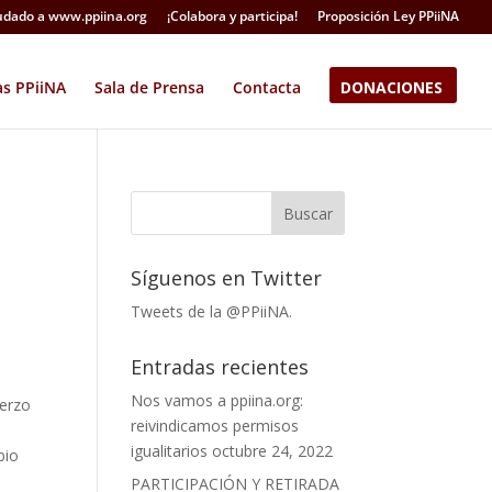
dado a www.ppiina.org
¡Colabora y participa!
Proposición Ley PPiiNA
as PPiiNA
Sala de Prensa
Contacta
DONACIONES
Síguenos en Twitter
Tweets de la @PPiiNA.
Entradas recientes
Nos vamos a ppiina.org:
uerzo
reivindicamos permisos
igualitarios
octubre 24, 2022
bio
PARTICIPACIÓN Y RETIRADA