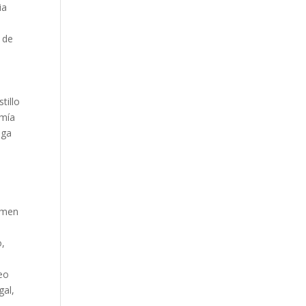
ia
 de
y
a
tillo
omía
lga
rmen
o,
eo
gal,