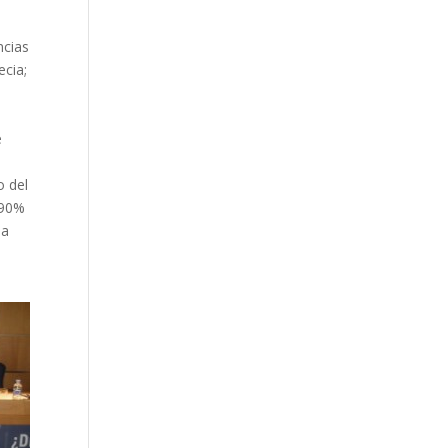
ncias
ecia;
e
o del
 90%
la