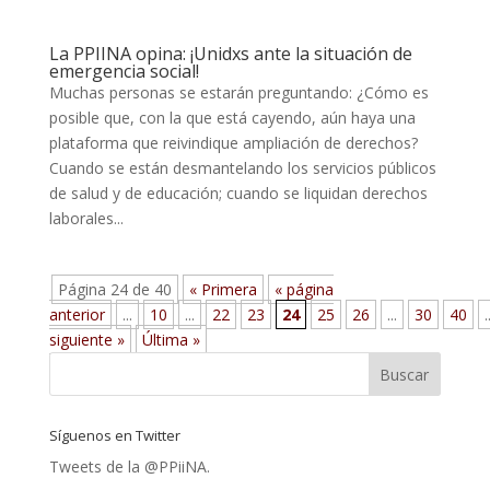
La PPIINA opina: ¡Unidxs ante la situación de
emergencia social!
Muchas personas se estarán preguntando: ¿Cómo es
posible que, con la que está cayendo, aún haya una
plataforma que reivindique ampliación de derechos?
Cuando se están desmantelando los servicios públicos
de salud y de educación; cuando se liquidan derechos
laborales...
Página 24 de 40
« Primera
« página
anterior
...
10
...
22
23
24
25
26
...
30
40
.
siguiente »
Última »
Síguenos en Twitter
Tweets de la @PPiiNA.