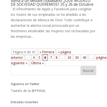
llama a un debate ciudadano: ¿QUÉ MODELO
DE SOCIEDAD QUEREMOS? 25 y 26 de Octubre
El ofrecimiento de Apple y Facebook para congelar
los óvulos de sus empleadas se ha añadido a las
declaraciones de Mónica de Oriol. Todo contribuye a
aumentar la alarma social provocada por un
fenómeno intolerable: las mujeres son rechazadas por
las empresas...
Página 6 de 41
« Primera
« página
anterior
...
4
5
6
7
8
...
20
30
40
...
página
siguiente »
Última »
Síguenos en Twitter
Tweets de la @PPiiNA.
Entradas recientes