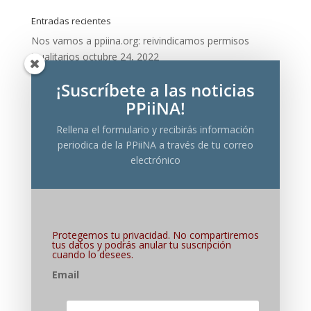
Entradas recientes
Nos vamos a ppiina.org: reivindicamos permisos
igualitarios
octubre 24, 2022
PARTICIPACIÓN Y RETIRADA DE LA PPIINA DE LA
¡Suscríbete a las noticias
«MESA ASESORA POR LOS CUIDADOS» DEL
PPiiNA!
MINISTERIO DE IGUALDAD
noviembre 18, 2021
Rellena el formulario y recibirás información
DEBATE PÚBLICO: ¿Hacia otros 50 años de
periodica de la PPiiNA a través de tu correo
desigualdad?
septiembre 30, 2021
electrónico
Los políticos han suspendido el curso
junio 2, 2021
Día de la madre feminista: ¡menos regalitos y más
derechos!
abril 29, 2021
Protegemos tu privacidad. No compartiremos
Categorías
tus datos y podrás anular tu suscripción
cuando lo desees.
Categorías
Email
Archivos