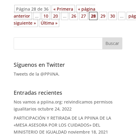
Página 28 de 36
« Primera
« página
anterior
...
10
20
...
26
27
28
29
30
...
pág
siguiente »
Última »
Síguenos en Twitter
Tweets de la @PPiiNA.
Entradas recientes
Nos vamos a ppiina.org: reivindicamos permisos
igualitarios
octubre 24, 2022
PARTICIPACIÓN Y RETIRADA DE LA PPIINA DE LA
«MESA ASESORA POR LOS CUIDADOS» DEL
MINISTERIO DE IGUALDAD
noviembre 18, 2021