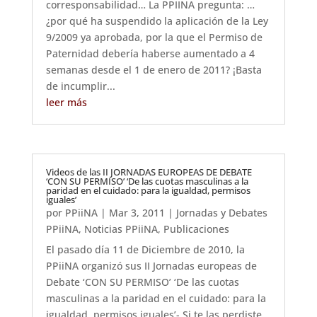
corresponsabilidad… La PPIINA pregunta: …
¿por qué ha suspendido la aplicación de la Ley
9/2009 ya aprobada, por la que el Permiso de
Paternidad debería haberse aumentado a 4
semanas desde el 1 de enero de 2011? ¡Basta
de incumplir...
leer más
Videos de las II JORNADAS EUROPEAS DE DEBATE
‘CON SU PERMISO’ ‘De las cuotas masculinas a la
paridad en el cuidado: para la igualdad, permisos
iguales’
por
PPiiNA
|
Mar 3, 2011
|
Jornadas y Debates
PPiiNA
,
Noticias PPiiNA
,
Publicaciones
El pasado día 11 de Diciembre de 2010, la
PPiiNA organizó sus II Jornadas europeas de
Debate ‘CON SU PERMISO’ ‘De las cuotas
masculinas a la paridad en el cuidado: para la
igualdad, permisos iguales’- Si te las perdiste