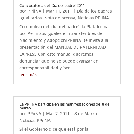
Convocatoria del 'Día del padre' 2011
por
PPiiNA
|
Mar 11, 2011
|
Día de los padres
igualitarios
,
Nota de prensa
,
Noticias PPiiNA
Con motivo del ‘día del padre’, la Plataforma
por Permisos Iguales e Intransferibles de
Nacimiento y Adopción[PPIINA] te invita a la
presentación del MANUAL DE PATERNIDAD
EXPRESS Con este manual queremos
denunciar que no se puede avanzar en
corresponsabilidad y ‘ser...
leer más
La PPIINA participa en las manifestaciones del 8 de
marzo
por
PPiiNA
|
Mar 7, 2011
|
8 de Marzo
,
Noticias PPiiNA
Si el Gobierno dice que está por la